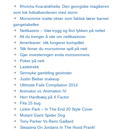
Khvicha Kvaratskhelia: Den georgiske magikeren
som tok fotballverdenen med storm
Morsomme matte-vitser som faktisk lærer barnet
gangetabellen
Nettkasino – Vær trygg og finn lykken på nettet
Alt du trenger å vite om nettkasinoer
Amerikaner: slik fungerer kortspillet
Slik finner du morsomme spill på nett
Gjør investeringen enda morsommere
Poker på nett
Lastetrekk
Sinnsyke gambling gevinster
Justin Bieber makeup
Ultimate Fails Compilation 2014
Animator vs. Animation IV
Herr Hardbæsj på X Factor
Fifa 15 bug
Linkin Park – In The End 20 Style Cover
Mutant Giant Spider Dog
Tony Parker Vs Remi Gaillard
Stepping On Jordans In The Hood Prank!