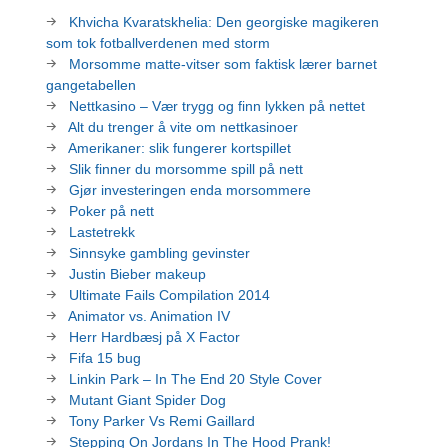
Khvicha Kvaratskhelia: Den georgiske magikeren
som tok fotballverdenen med storm
Morsomme matte-vitser som faktisk lærer barnet
gangetabellen
Nettkasino – Vær trygg og finn lykken på nettet
Alt du trenger å vite om nettkasinoer
Amerikaner: slik fungerer kortspillet
Slik finner du morsomme spill på nett
Gjør investeringen enda morsommere
Poker på nett
Lastetrekk
Sinnsyke gambling gevinster
Justin Bieber makeup
Ultimate Fails Compilation 2014
Animator vs. Animation IV
Herr Hardbæsj på X Factor
Fifa 15 bug
Linkin Park – In The End 20 Style Cover
Mutant Giant Spider Dog
Tony Parker Vs Remi Gaillard
Stepping On Jordans In The Hood Prank!