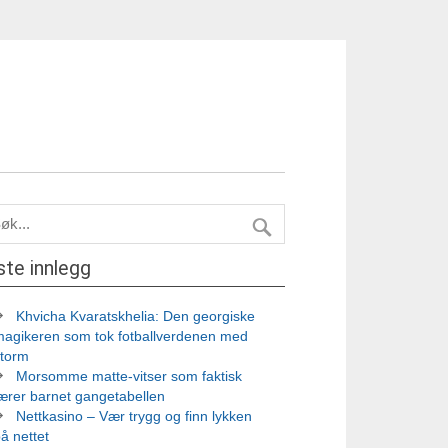
ste innlegg
Khvicha Kvaratskhelia: Den georgiske
magikeren som tok fotballverdenen med
storm
Morsomme matte-vitser som faktisk
ærer barnet gangetabellen
Nettkasino – Vær trygg og finn lykken
å nettet