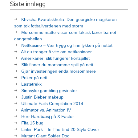
Siste innlegg
Khvicha Kvaratskhelia: Den georgiske magikeren
som tok fotballverdenen med storm
Morsomme matte-vitser som faktisk lærer barnet
gangetabellen
Nettkasino – Vær trygg og finn lykken på nettet
Alt du trenger å vite om nettkasinoer
Amerikaner: slik fungerer kortspillet
Slik finner du morsomme spill på nett
Gjør investeringen enda morsommere
Poker på nett
Lastetrekk
Sinnsyke gambling gevinster
Justin Bieber makeup
Ultimate Fails Compilation 2014
Animator vs. Animation IV
Herr Hardbæsj på X Factor
Fifa 15 bug
Linkin Park – In The End 20 Style Cover
Mutant Giant Spider Dog