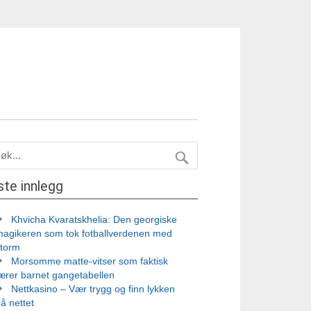
ste innlegg
Khvicha Kvaratskhelia: Den georgiske
magikeren som tok fotballverdenen med
storm
Morsomme matte-vitser som faktisk
ærer barnet gangetabellen
Nettkasino – Vær trygg og finn lykken
å nettet