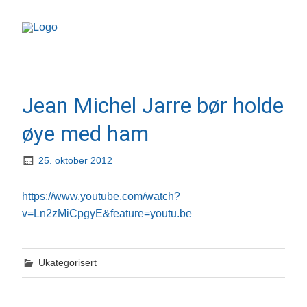
Jean Michel Jarre bør holde
øye med ham
25. oktober 2012
https://www.youtube.com/watch?
v=Ln2zMiCpgyE&feature=youtu.be
Ukategorisert