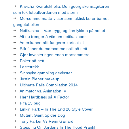
Khvicha Kvaratskhelia: Den georgiske magikeren
som tok fotballverdenen med storm
Morsomme matte-vitser som faktisk lærer barnet
gangetabellen
Nettkasino – Vær trygg og finn lykken på nettet
Alt du trenger å vite om nettkasinoer
Amerikaner: slik fungerer kortspillet
Slik finner du morsomme spill på nett
Gjør investeringen enda morsommere
Poker på nett
Lastetrekk
Sinnsyke gambling gevinster
Justin Bieber makeup
Ultimate Fails Compilation 2014
Animator vs. Animation IV
Herr Hardbæsj på X Factor
Fifa 15 bug
Linkin Park – In The End 20 Style Cover
Mutant Giant Spider Dog
Tony Parker Vs Remi Gaillard
Stepping On Jordans In The Hood Prank!