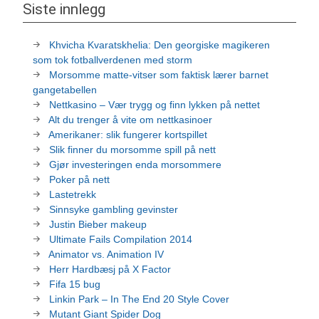
Siste innlegg
Khvicha Kvaratskhelia: Den georgiske magikeren
som tok fotballverdenen med storm
Morsomme matte-vitser som faktisk lærer barnet
gangetabellen
Nettkasino – Vær trygg og finn lykken på nettet
Alt du trenger å vite om nettkasinoer
Amerikaner: slik fungerer kortspillet
Slik finner du morsomme spill på nett
Gjør investeringen enda morsommere
Poker på nett
Lastetrekk
Sinnsyke gambling gevinster
Justin Bieber makeup
Ultimate Fails Compilation 2014
Animator vs. Animation IV
Herr Hardbæsj på X Factor
Fifa 15 bug
Linkin Park – In The End 20 Style Cover
Mutant Giant Spider Dog