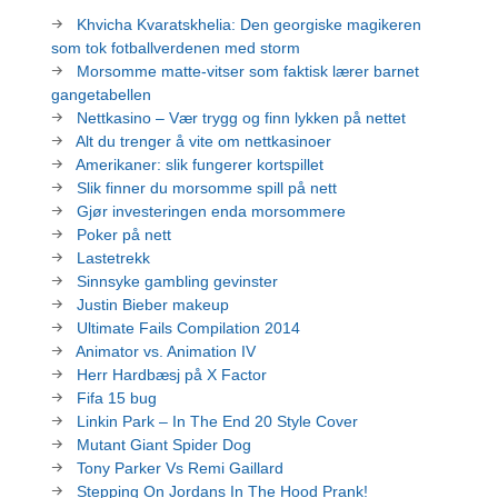
Khvicha Kvaratskhelia: Den georgiske magikeren
som tok fotballverdenen med storm
Morsomme matte-vitser som faktisk lærer barnet
gangetabellen
Nettkasino – Vær trygg og finn lykken på nettet
Alt du trenger å vite om nettkasinoer
Amerikaner: slik fungerer kortspillet
Slik finner du morsomme spill på nett
Gjør investeringen enda morsommere
Poker på nett
Lastetrekk
Sinnsyke gambling gevinster
Justin Bieber makeup
Ultimate Fails Compilation 2014
Animator vs. Animation IV
Herr Hardbæsj på X Factor
Fifa 15 bug
Linkin Park – In The End 20 Style Cover
Mutant Giant Spider Dog
Tony Parker Vs Remi Gaillard
Stepping On Jordans In The Hood Prank!