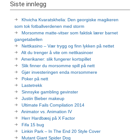
Siste innlegg
Khvicha Kvaratskhelia: Den georgiske magikeren
som tok fotballverdenen med storm
Morsomme matte-vitser som faktisk lærer barnet
gangetabellen
Nettkasino – Vær trygg og finn lykken på nettet
Alt du trenger å vite om nettkasinoer
Amerikaner: slik fungerer kortspillet
Slik finner du morsomme spill på nett
Gjør investeringen enda morsommere
Poker på nett
Lastetrekk
Sinnsyke gambling gevinster
Justin Bieber makeup
Ultimate Fails Compilation 2014
Animator vs. Animation IV
Herr Hardbæsj på X Factor
Fifa 15 bug
Linkin Park – In The End 20 Style Cover
Mutant Giant Spider Dog