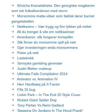
Khvicha Kvaratskhelia: Den georgiske magikeren
som tok fotballverdenen med storm
Morsomme matte-vitser som faktisk lærer barnet
gangetabellen
Nettkasino – Vær trygg og finn lykken på nettet
Alt du trenger å vite om nettkasinoer
Amerikaner: slik fungerer kortspillet
Slik finner du morsomme spill på nett
Gjør investeringen enda morsommere
Poker på nett
Lastetrekk
Sinnsyke gambling gevinster
Justin Bieber makeup
Ultimate Fails Compilation 2014
Animator vs. Animation IV
Herr Hardbæsj på X Factor
Fifa 15 bug
Linkin Park – In The End 20 Style Cover
Mutant Giant Spider Dog
Tony Parker Vs Remi Gaillard
Stepping On Jordans In The Hood Prank!