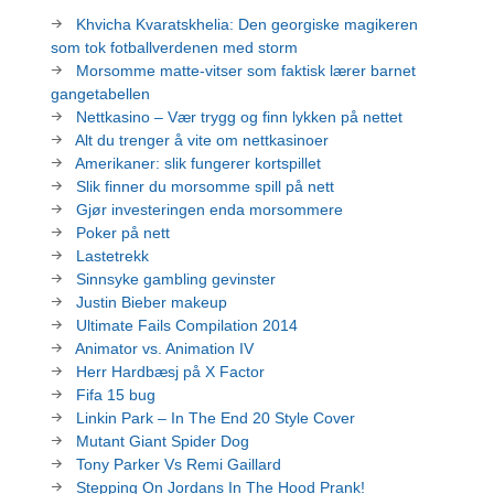
Khvicha Kvaratskhelia: Den georgiske magikeren
som tok fotballverdenen med storm
Morsomme matte-vitser som faktisk lærer barnet
gangetabellen
Nettkasino – Vær trygg og finn lykken på nettet
Alt du trenger å vite om nettkasinoer
Amerikaner: slik fungerer kortspillet
Slik finner du morsomme spill på nett
Gjør investeringen enda morsommere
Poker på nett
Lastetrekk
Sinnsyke gambling gevinster
Justin Bieber makeup
Ultimate Fails Compilation 2014
Animator vs. Animation IV
Herr Hardbæsj på X Factor
Fifa 15 bug
Linkin Park – In The End 20 Style Cover
Mutant Giant Spider Dog
Tony Parker Vs Remi Gaillard
Stepping On Jordans In The Hood Prank!