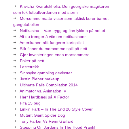
Khvicha Kvaratskhelia: Den georgiske magikeren
som tok fotballverdenen med storm
Morsomme matte-vitser som faktisk lærer barnet
gangetabellen
Nettkasino – Vær trygg og finn lykken på nettet
Alt du trenger å vite om nettkasinoer
Amerikaner: slik fungerer kortspillet
Slik finner du morsomme spill på nett
Gjør investeringen enda morsommere
Poker på nett
Lastetrekk
Sinnsyke gambling gevinster
Justin Bieber makeup
Ultimate Fails Compilation 2014
Animator vs. Animation IV
Herr Hardbæsj på X Factor
Fifa 15 bug
Linkin Park – In The End 20 Style Cover
Mutant Giant Spider Dog
Tony Parker Vs Remi Gaillard
Stepping On Jordans In The Hood Prank!