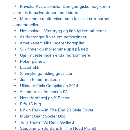
Khvicha Kvaratskhelia: Den georgiske magikeren
som tok fotballverdenen med storm
Morsomme matte-vitser som faktisk lærer barnet
gangetabellen
Nettkasino – Vær trygg og finn lykken på nettet
Alt du trenger å vite om nettkasinoer
Amerikaner: slik fungerer kortspillet
Slik finner du morsomme spill på nett
Gjør investeringen enda morsommere
Poker på nett
Lastetrekk
Sinnsyke gambling gevinster
Justin Bieber makeup
Ultimate Fails Compilation 2014
Animator vs. Animation IV
Herr Hardbæsj på X Factor
Fifa 15 bug
Linkin Park – In The End 20 Style Cover
Mutant Giant Spider Dog
Tony Parker Vs Remi Gaillard
Stepping On Jordans In The Hood Prank!