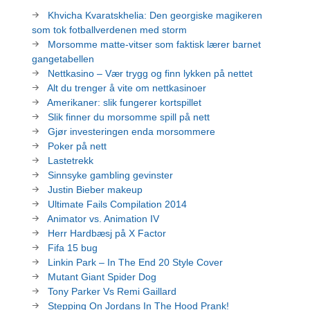
Khvicha Kvaratskhelia: Den georgiske magikeren
som tok fotballverdenen med storm
Morsomme matte-vitser som faktisk lærer barnet
gangetabellen
Nettkasino – Vær trygg og finn lykken på nettet
Alt du trenger å vite om nettkasinoer
Amerikaner: slik fungerer kortspillet
Slik finner du morsomme spill på nett
Gjør investeringen enda morsommere
Poker på nett
Lastetrekk
Sinnsyke gambling gevinster
Justin Bieber makeup
Ultimate Fails Compilation 2014
Animator vs. Animation IV
Herr Hardbæsj på X Factor
Fifa 15 bug
Linkin Park – In The End 20 Style Cover
Mutant Giant Spider Dog
Tony Parker Vs Remi Gaillard
Stepping On Jordans In The Hood Prank!