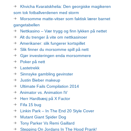
Khvicha Kvaratskhelia: Den georgiske magikeren
som tok fotballverdenen med storm
Morsomme matte-vitser som faktisk lærer barnet
gangetabellen
Nettkasino – Vær trygg og finn lykken på nettet
Alt du trenger å vite om nettkasinoer
Amerikaner: slik fungerer kortspillet
Slik finner du morsomme spill på nett
Gjør investeringen enda morsommere
Poker på nett
Lastetrekk
Sinnsyke gambling gevinster
Justin Bieber makeup
Ultimate Fails Compilation 2014
Animator vs. Animation IV
Herr Hardbæsj på X Factor
Fifa 15 bug
Linkin Park – In The End 20 Style Cover
Mutant Giant Spider Dog
Tony Parker Vs Remi Gaillard
Stepping On Jordans In The Hood Prank!