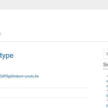
R
itype
Si
7pR9g&feature=youtu.be
l
p