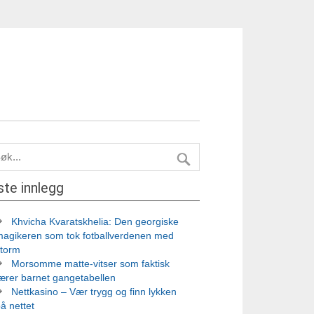
ste innlegg
Khvicha Kvaratskhelia: Den georgiske
magikeren som tok fotballverdenen med
storm
Morsomme matte-vitser som faktisk
ærer barnet gangetabellen
Nettkasino – Vær trygg og finn lykken
å nettet