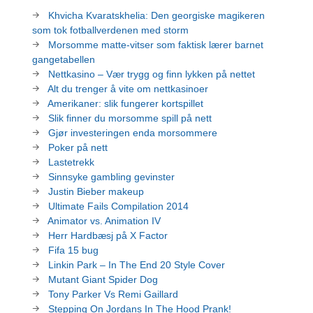
Khvicha Kvaratskhelia: Den georgiske magikeren
som tok fotballverdenen med storm
Morsomme matte-vitser som faktisk lærer barnet
gangetabellen
Nettkasino – Vær trygg og finn lykken på nettet
Alt du trenger å vite om nettkasinoer
Amerikaner: slik fungerer kortspillet
Slik finner du morsomme spill på nett
Gjør investeringen enda morsommere
Poker på nett
Lastetrekk
Sinnsyke gambling gevinster
Justin Bieber makeup
Ultimate Fails Compilation 2014
Animator vs. Animation IV
Herr Hardbæsj på X Factor
Fifa 15 bug
Linkin Park – In The End 20 Style Cover
Mutant Giant Spider Dog
Tony Parker Vs Remi Gaillard
Stepping On Jordans In The Hood Prank!