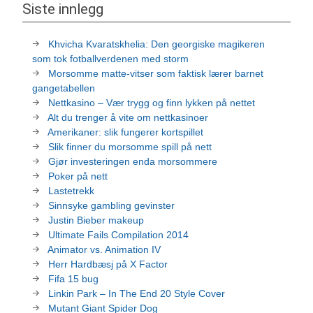
Siste innlegg
Khvicha Kvaratskhelia: Den georgiske magikeren
som tok fotballverdenen med storm
Morsomme matte-vitser som faktisk lærer barnet
gangetabellen
Nettkasino – Vær trygg og finn lykken på nettet
Alt du trenger å vite om nettkasinoer
Amerikaner: slik fungerer kortspillet
Slik finner du morsomme spill på nett
Gjør investeringen enda morsommere
Poker på nett
Lastetrekk
Sinnsyke gambling gevinster
Justin Bieber makeup
Ultimate Fails Compilation 2014
Animator vs. Animation IV
Herr Hardbæsj på X Factor
Fifa 15 bug
Linkin Park – In The End 20 Style Cover
Mutant Giant Spider Dog