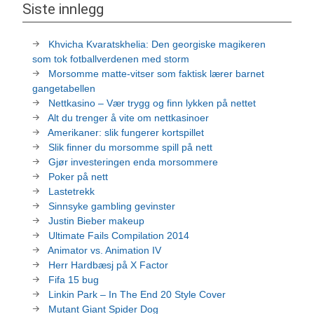
Siste innlegg
Khvicha Kvaratskhelia: Den georgiske magikeren
som tok fotballverdenen med storm
Morsomme matte-vitser som faktisk lærer barnet
gangetabellen
Nettkasino – Vær trygg og finn lykken på nettet
Alt du trenger å vite om nettkasinoer
Amerikaner: slik fungerer kortspillet
Slik finner du morsomme spill på nett
Gjør investeringen enda morsommere
Poker på nett
Lastetrekk
Sinnsyke gambling gevinster
Justin Bieber makeup
Ultimate Fails Compilation 2014
Animator vs. Animation IV
Herr Hardbæsj på X Factor
Fifa 15 bug
Linkin Park – In The End 20 Style Cover
Mutant Giant Spider Dog