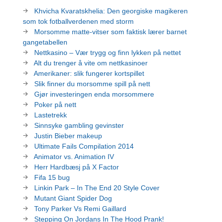
Khvicha Kvaratskhelia: Den georgiske magikeren
som tok fotballverdenen med storm
Morsomme matte-vitser som faktisk lærer barnet
gangetabellen
Nettkasino – Vær trygg og finn lykken på nettet
Alt du trenger å vite om nettkasinoer
Amerikaner: slik fungerer kortspillet
Slik finner du morsomme spill på nett
Gjør investeringen enda morsommere
Poker på nett
Lastetrekk
Sinnsyke gambling gevinster
Justin Bieber makeup
Ultimate Fails Compilation 2014
Animator vs. Animation IV
Herr Hardbæsj på X Factor
Fifa 15 bug
Linkin Park – In The End 20 Style Cover
Mutant Giant Spider Dog
Tony Parker Vs Remi Gaillard
Stepping On Jordans In The Hood Prank!