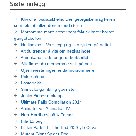
Siste innlegg
Khvicha Kvaratskhelia: Den georgiske magikeren
som tok fotballverdenen med storm
Morsomme matte-vitser som faktisk lærer barnet
gangetabellen
Nettkasino – Vær trygg og finn lykken på nettet
Alt du trenger å vite om nettkasinoer
Amerikaner: slik fungerer kortspillet
Slik finner du morsomme spill på nett
Gjør investeringen enda morsommere
Poker på nett
Lastetrekk
Sinnsyke gambling gevinster
Justin Bieber makeup
Ultimate Fails Compilation 2014
Animator vs. Animation IV
Herr Hardbæsj på X Factor
Fifa 15 bug
Linkin Park – In The End 20 Style Cover
Mutant Giant Spider Dog