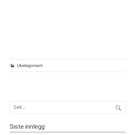
Ukategorisert
Siste innlegg