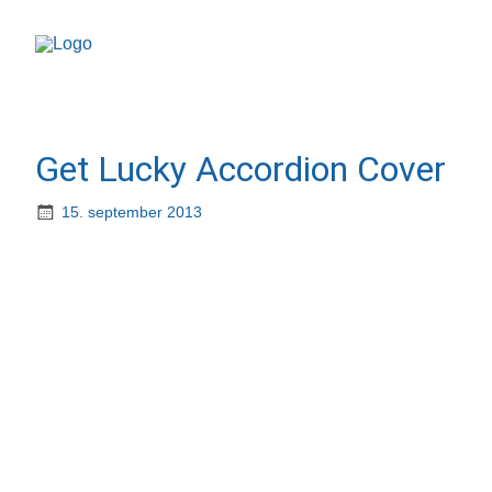
Get Lucky Accordion Cover
15. september 2013