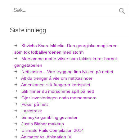
Siste innlegg
Khvicha Kvaratskhelia: Den georgiske magikeren
som tok fotballverdenen med storm
Morsomme matte-vitser som faktisk lærer barnet
gangetabellen
Nettkasino – Vær trygg og finn lykken på nettet
Alt du trenger å vite om nettkasinoer
Amerikaner: slik fungerer kortspillet
Slik finner du morsomme spill på nett
Gjør investeringen enda morsommere
Poker på nett
Lastetrekk
Sinnsyke gambling gevinster
Justin Bieber makeup
Ultimate Fails Compilation 2014
Animator vs. Animation IV