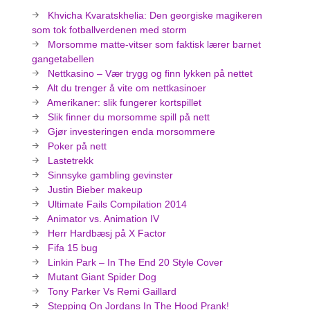
Khvicha Kvaratskhelia: Den georgiske magikeren
som tok fotballverdenen med storm
Morsomme matte-vitser som faktisk lærer barnet
gangetabellen
Nettkasino – Vær trygg og finn lykken på nettet
Alt du trenger å vite om nettkasinoer
Amerikaner: slik fungerer kortspillet
Slik finner du morsomme spill på nett
Gjør investeringen enda morsommere
Poker på nett
Lastetrekk
Sinnsyke gambling gevinster
Justin Bieber makeup
Ultimate Fails Compilation 2014
Animator vs. Animation IV
Herr Hardbæsj på X Factor
Fifa 15 bug
Linkin Park – In The End 20 Style Cover
Mutant Giant Spider Dog
Tony Parker Vs Remi Gaillard
Stepping On Jordans In The Hood Prank!