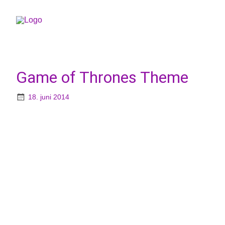
Game of Thrones Theme
18. juni 2014