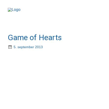
Game of Hearts
5. september 2013