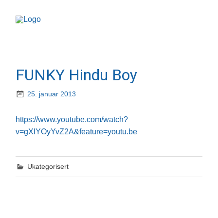
FUNKY Hindu Boy
25. januar 2013
https://www.youtube.com/watch?
v=gXlYOyYvZ2A&feature=youtu.be
Ukategorisert