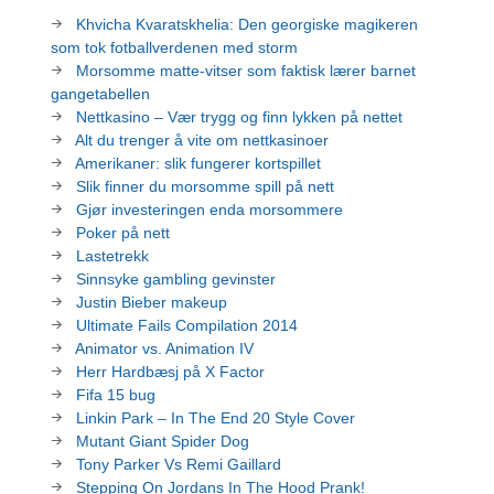
Khvicha Kvaratskhelia: Den georgiske magikeren
som tok fotballverdenen med storm
Morsomme matte-vitser som faktisk lærer barnet
gangetabellen
Nettkasino – Vær trygg og finn lykken på nettet
Alt du trenger å vite om nettkasinoer
Amerikaner: slik fungerer kortspillet
Slik finner du morsomme spill på nett
Gjør investeringen enda morsommere
Poker på nett
Lastetrekk
Sinnsyke gambling gevinster
Justin Bieber makeup
Ultimate Fails Compilation 2014
Animator vs. Animation IV
Herr Hardbæsj på X Factor
Fifa 15 bug
Linkin Park – In The End 20 Style Cover
Mutant Giant Spider Dog
Tony Parker Vs Remi Gaillard
Stepping On Jordans In The Hood Prank!