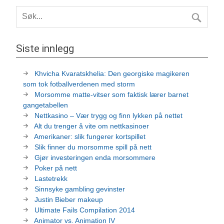
Siste innlegg
Khvicha Kvaratskhelia: Den georgiske magikeren
som tok fotballverdenen med storm
Morsomme matte-vitser som faktisk lærer barnet
gangetabellen
Nettkasino – Vær trygg og finn lykken på nettet
Alt du trenger å vite om nettkasinoer
Amerikaner: slik fungerer kortspillet
Slik finner du morsomme spill på nett
Gjør investeringen enda morsommere
Poker på nett
Lastetrekk
Sinnsyke gambling gevinster
Justin Bieber makeup
Ultimate Fails Compilation 2014
Animator vs. Animation IV