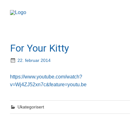
For Your Kitty
22. februar 2014
https://www.youtube.com/watch?
v=Wj4ZJ52xn7c&feature=youtu.be
Ukategorisert