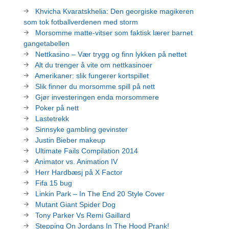
Khvicha Kvaratskhelia: Den georgiske magikeren
som tok fotballverdenen med storm
Morsomme matte-vitser som faktisk lærer barnet
gangetabellen
Nettkasino – Vær trygg og finn lykken på nettet
Alt du trenger å vite om nettkasinoer
Amerikaner: slik fungerer kortspillet
Slik finner du morsomme spill på nett
Gjør investeringen enda morsommere
Poker på nett
Lastetrekk
Sinnsyke gambling gevinster
Justin Bieber makeup
Ultimate Fails Compilation 2014
Animator vs. Animation IV
Herr Hardbæsj på X Factor
Fifa 15 bug
Linkin Park – In The End 20 Style Cover
Mutant Giant Spider Dog
Tony Parker Vs Remi Gaillard
Stepping On Jordans In The Hood Prank!