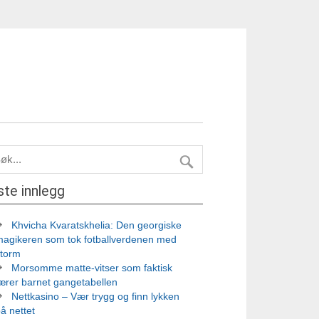
ste innlegg
Khvicha Kvaratskhelia: Den georgiske
magikeren som tok fotballverdenen med
storm
Morsomme matte-vitser som faktisk
ærer barnet gangetabellen
Nettkasino – Vær trygg og finn lykken
å nettet