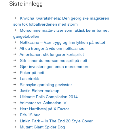
Siste innlegg
Khvicha Kvaratskhelia: Den georgiske magikeren
som tok fotballverdenen med storm
Morsomme matte-vitser som faktisk lærer barnet
gangetabellen
Nettkasino – Vær trygg og finn lykken på nettet
Alt du trenger å vite om nettkasinoer
Amerikaner: slik fungerer kortspillet
Slik finner du morsomme spill på nett
Gjør investeringen enda morsommere
Poker på nett
Lastetrekk
Sinnsyke gambling gevinster
Justin Bieber makeup
Ultimate Fails Compilation 2014
Animator vs. Animation IV
Herr Hardbæsj på X Factor
Fifa 15 bug
Linkin Park – In The End 20 Style Cover
Mutant Giant Spider Dog