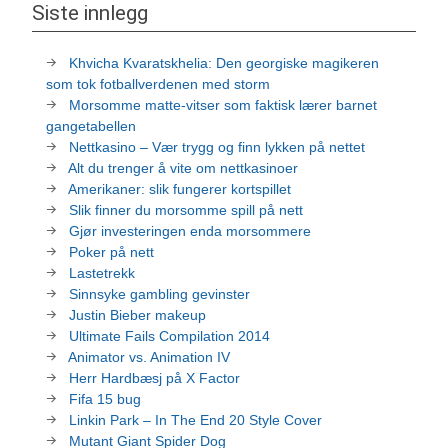
Siste innlegg
Khvicha Kvaratskhelia: Den georgiske magikeren
som tok fotballverdenen med storm
Morsomme matte-vitser som faktisk lærer barnet
gangetabellen
Nettkasino – Vær trygg og finn lykken på nettet
Alt du trenger å vite om nettkasinoer
Amerikaner: slik fungerer kortspillet
Slik finner du morsomme spill på nett
Gjør investeringen enda morsommere
Poker på nett
Lastetrekk
Sinnsyke gambling gevinster
Justin Bieber makeup
Ultimate Fails Compilation 2014
Animator vs. Animation IV
Herr Hardbæsj på X Factor
Fifa 15 bug
Linkin Park – In The End 20 Style Cover
Mutant Giant Spider Dog