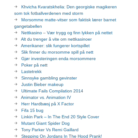
Khvicha Kvaratskhelia: Den georgiske magikeren
som tok fotballverdenen med storm
Morsomme matte-vitser som faktisk lærer barnet
gangetabellen
Nettkasino – Vær trygg og finn lykken på nettet
Alt du trenger å vite om nettkasinoer
Amerikaner: slik fungerer kortspillet
Slik finner du morsomme spill på nett
Gjør investeringen enda morsommere
Poker på nett
Lastetrekk
Sinnsyke gambling gevinster
Justin Bieber makeup
Ultimate Fails Compilation 2014
Animator vs. Animation IV
Herr Hardbæsj på X Factor
Fifa 15 bug
Linkin Park – In The End 20 Style Cover
Mutant Giant Spider Dog
Tony Parker Vs Remi Gaillard
Stepping On Jordans In The Hood Prank!