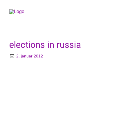
elections in russia
2. januar 2012