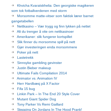
Khvicha Kvaratskhelia: Den georgiske magikeren
som tok fotballverdenen med storm
Morsomme matte-vitser som faktisk lærer barnet
gangetabellen
Nettkasino – Vær trygg og finn lykken på nettet
Alt du trenger å vite om nettkasinoer
Amerikaner: slik fungerer kortspillet
Slik finner du morsomme spill på nett
Gjør investeringen enda morsommere
Poker på nett
Lastetrekk
Sinnsyke gambling gevinster
Justin Bieber makeup
Ultimate Fails Compilation 2014
Animator vs. Animation IV
Herr Hardbæsj på X Factor
Fifa 15 bug
Linkin Park – In The End 20 Style Cover
Mutant Giant Spider Dog
Tony Parker Vs Remi Gaillard
Stepping On Jordans In The Hood Prank!