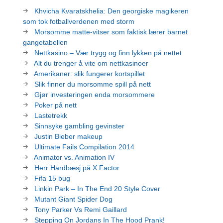
Khvicha Kvaratskhelia: Den georgiske magikeren
som tok fotballverdenen med storm
Morsomme matte-vitser som faktisk lærer barnet
gangetabellen
Nettkasino – Vær trygg og finn lykken på nettet
Alt du trenger å vite om nettkasinoer
Amerikaner: slik fungerer kortspillet
Slik finner du morsomme spill på nett
Gjør investeringen enda morsommere
Poker på nett
Lastetrekk
Sinnsyke gambling gevinster
Justin Bieber makeup
Ultimate Fails Compilation 2014
Animator vs. Animation IV
Herr Hardbæsj på X Factor
Fifa 15 bug
Linkin Park – In The End 20 Style Cover
Mutant Giant Spider Dog
Tony Parker Vs Remi Gaillard
Stepping On Jordans In The Hood Prank!