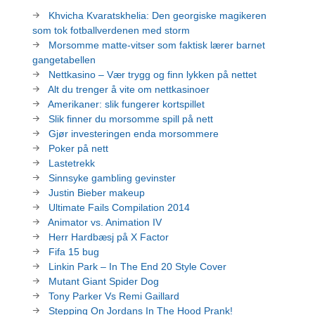
Khvicha Kvaratskhelia: Den georgiske magikeren
som tok fotballverdenen med storm
Morsomme matte-vitser som faktisk lærer barnet
gangetabellen
Nettkasino – Vær trygg og finn lykken på nettet
Alt du trenger å vite om nettkasinoer
Amerikaner: slik fungerer kortspillet
Slik finner du morsomme spill på nett
Gjør investeringen enda morsommere
Poker på nett
Lastetrekk
Sinnsyke gambling gevinster
Justin Bieber makeup
Ultimate Fails Compilation 2014
Animator vs. Animation IV
Herr Hardbæsj på X Factor
Fifa 15 bug
Linkin Park – In The End 20 Style Cover
Mutant Giant Spider Dog
Tony Parker Vs Remi Gaillard
Stepping On Jordans In The Hood Prank!