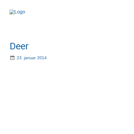
Deer
23. januar 2014