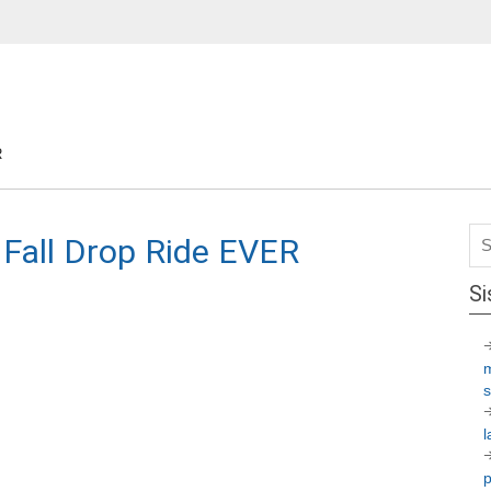
R
e Fall Drop Ride EVER
Si
l
p