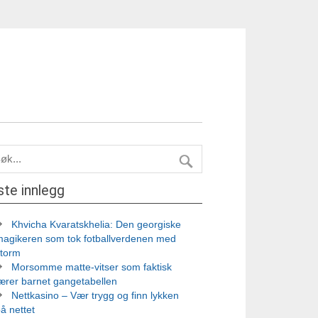
ste innlegg
Khvicha Kvaratskhelia: Den georgiske
magikeren som tok fotballverdenen med
storm
Morsomme matte-vitser som faktisk
ærer barnet gangetabellen
Nettkasino – Vær trygg og finn lykken
å nettet