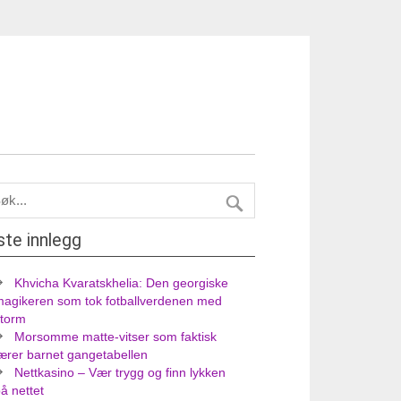
ste innlegg
Khvicha Kvaratskhelia: Den georgiske
magikeren som tok fotballverdenen med
storm
Morsomme matte-vitser som faktisk
ærer barnet gangetabellen
Nettkasino – Vær trygg og finn lykken
å nettet