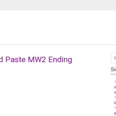
d Paste MW2 Ending
Si
l
p