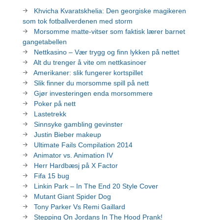
Khvicha Kvaratskhelia: Den georgiske magikeren
som tok fotballverdenen med storm
Morsomme matte-vitser som faktisk lærer barnet
gangetabellen
Nettkasino – Vær trygg og finn lykken på nettet
Alt du trenger å vite om nettkasinoer
Amerikaner: slik fungerer kortspillet
Slik finner du morsomme spill på nett
Gjør investeringen enda morsommere
Poker på nett
Lastetrekk
Sinnsyke gambling gevinster
Justin Bieber makeup
Ultimate Fails Compilation 2014
Animator vs. Animation IV
Herr Hardbæsj på X Factor
Fifa 15 bug
Linkin Park – In The End 20 Style Cover
Mutant Giant Spider Dog
Tony Parker Vs Remi Gaillard
Stepping On Jordans In The Hood Prank!