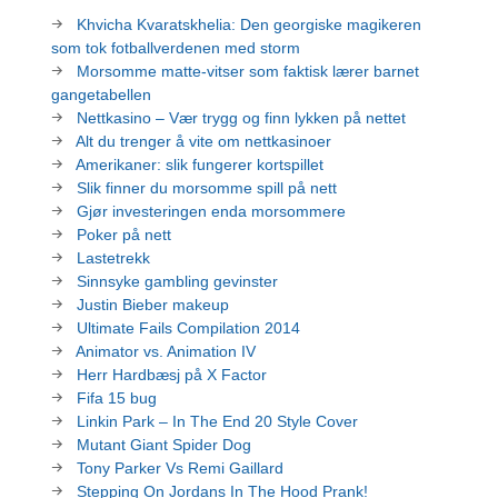
Khvicha Kvaratskhelia: Den georgiske magikeren
som tok fotballverdenen med storm
Morsomme matte-vitser som faktisk lærer barnet
gangetabellen
Nettkasino – Vær trygg og finn lykken på nettet
Alt du trenger å vite om nettkasinoer
Amerikaner: slik fungerer kortspillet
Slik finner du morsomme spill på nett
Gjør investeringen enda morsommere
Poker på nett
Lastetrekk
Sinnsyke gambling gevinster
Justin Bieber makeup
Ultimate Fails Compilation 2014
Animator vs. Animation IV
Herr Hardbæsj på X Factor
Fifa 15 bug
Linkin Park – In The End 20 Style Cover
Mutant Giant Spider Dog
Tony Parker Vs Remi Gaillard
Stepping On Jordans In The Hood Prank!