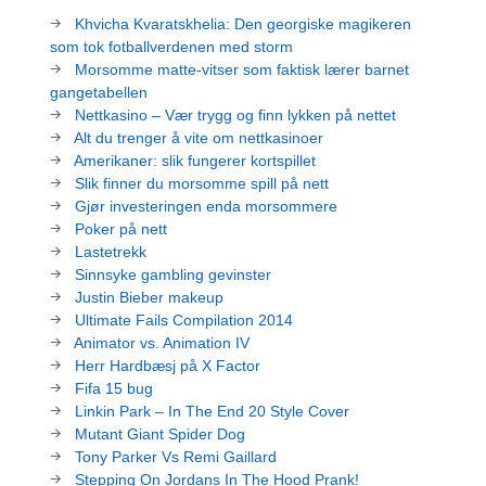
Khvicha Kvaratskhelia: Den georgiske magikeren
som tok fotballverdenen med storm
Morsomme matte-vitser som faktisk lærer barnet
gangetabellen
Nettkasino – Vær trygg og finn lykken på nettet
Alt du trenger å vite om nettkasinoer
Amerikaner: slik fungerer kortspillet
Slik finner du morsomme spill på nett
Gjør investeringen enda morsommere
Poker på nett
Lastetrekk
Sinnsyke gambling gevinster
Justin Bieber makeup
Ultimate Fails Compilation 2014
Animator vs. Animation IV
Herr Hardbæsj på X Factor
Fifa 15 bug
Linkin Park – In The End 20 Style Cover
Mutant Giant Spider Dog
Tony Parker Vs Remi Gaillard
Stepping On Jordans In The Hood Prank!