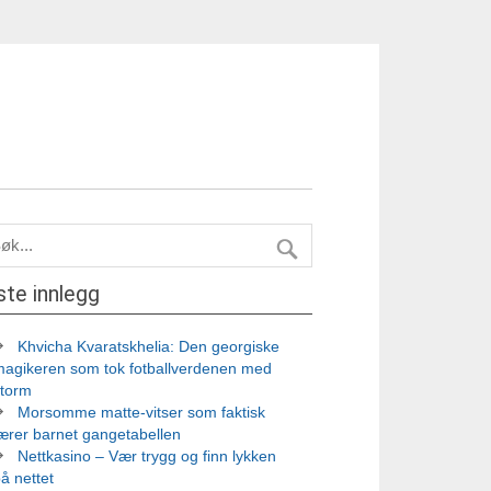
ste innlegg
Khvicha Kvaratskhelia: Den georgiske
magikeren som tok fotballverdenen med
storm
Morsomme matte-vitser som faktisk
ærer barnet gangetabellen
Nettkasino – Vær trygg og finn lykken
å nettet