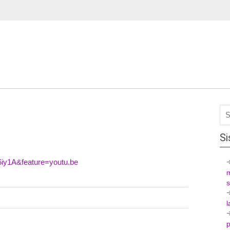
Si
iy1A&feature=youtu.be
l
p