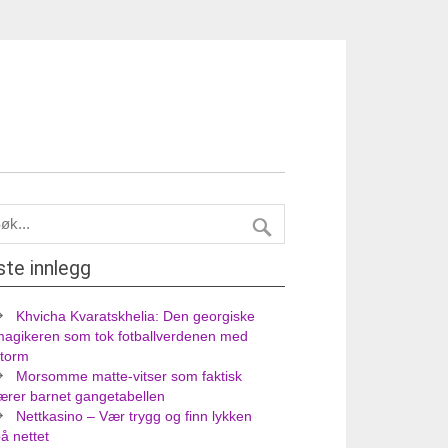
ste innlegg
Khvicha Kvaratskhelia: Den georgiske
magikeren som tok fotballverdenen med
storm
Morsomme matte-vitser som faktisk
ærer barnet gangetabellen
Nettkasino – Vær trygg og finn lykken
å nettet