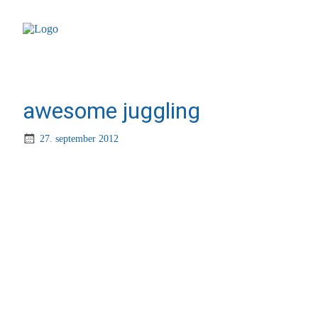
awesome juggling
27. september 2012