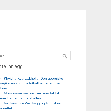
ste innlegg
Khvicha Kvaratskhelia: Den georgiske
magikeren som tok fotballverdenen med
storm
Morsomme matte-vitser som faktisk
ærer barnet gangetabellen
Nettkasino – Vær trygg og finn lykken
å nettet