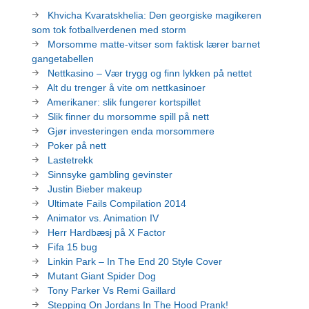
Khvicha Kvaratskhelia: Den georgiske magikeren
som tok fotballverdenen med storm
Morsomme matte-vitser som faktisk lærer barnet
gangetabellen
Nettkasino – Vær trygg og finn lykken på nettet
Alt du trenger å vite om nettkasinoer
Amerikaner: slik fungerer kortspillet
Slik finner du morsomme spill på nett
Gjør investeringen enda morsommere
Poker på nett
Lastetrekk
Sinnsyke gambling gevinster
Justin Bieber makeup
Ultimate Fails Compilation 2014
Animator vs. Animation IV
Herr Hardbæsj på X Factor
Fifa 15 bug
Linkin Park – In The End 20 Style Cover
Mutant Giant Spider Dog
Tony Parker Vs Remi Gaillard
Stepping On Jordans In The Hood Prank!