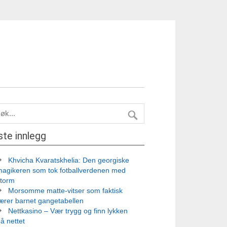
ste innlegg
Khvicha Kvaratskhelia: Den georgiske
magikeren som tok fotballverdenen med
storm
Morsomme matte-vitser som faktisk
ærer barnet gangetabellen
Nettkasino – Vær trygg og finn lykken
å nettet